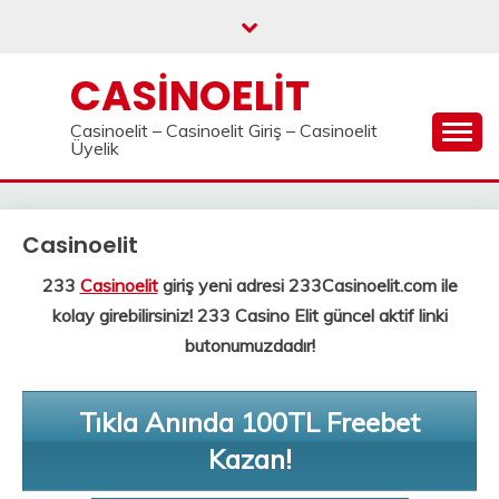
Skip
to
content
CASINOELIT
Casinoelit – Casinoelit Giriş – Casinoelit
Üyelik
Casinoelit
233
Casinoelit
giriş yeni adresi 233
Casinoelit.com ile
kolay girebilirsiniz! 233 Casino Elit güncel aktif linki
butonumuzdadır!
Tıkla Anında 100TL Freebet
Kazan!