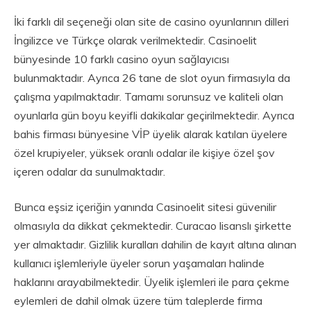
İki farklı dil seçeneği olan site de casino oyunlarının dilleri
İngilizce ve Türkçe olarak verilmektedir. Casinoelit
bünyesinde 10 farklı casino oyun sağlayıcısı
bulunmaktadır. Ayrıca 26 tane de slot oyun firmasıyla da
çalışma yapılmaktadır. Tamamı sorunsuz ve kaliteli olan
oyunlarla gün boyu keyifli dakikalar geçirilmektedir. Ayrıca
bahis firması bünyesine VİP üyelik alarak katılan üyelere
özel krupiyeler, yüksek oranlı odalar ile kişiye özel şov
içeren odalar da sunulmaktadır.
Bunca eşsiz içeriğin yanında Casinoelit sitesi güvenilir
olmasıyla da dikkat çekmektedir. Curacao lisanslı şirkette
yer almaktadır. Gizlilik kuralları dahilin de kayıt altına alınan
kullanıcı işlemleriyle üyeler sorun yaşamaları halinde
haklarını arayabilmektedir. Üyelik işlemleri ile para çekme
eylemleri de dahil olmak üzere tüm taleplerde firma