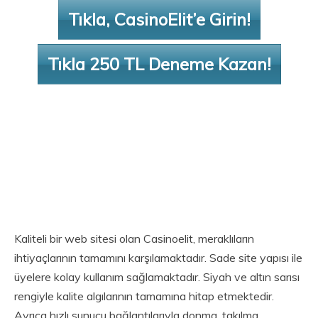
Tıkla, CasinoElit’e Girin!
Tıkla 250 TL Deneme Kazan!
Kaliteli bir web sitesi olan Casinoelit, meraklıların
ihtiyaçlarının tamamını karşılamaktadır. Sade site yapısı ile
üyelere kolay kullanım sağlamaktadır. Siyah ve altın sarısı
rengiyle kalite algılarının tamamına hitap etmektedir.
Ayrıca hızlı sunucu bağlantılarıyla donma, takılma