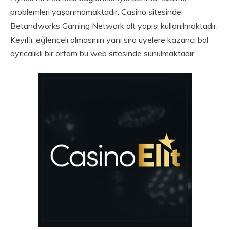
problemleri yaşanmamaktadır. Casino sitesinde
Betandworks Gaming Network alt yapısı kullanılmaktadır.
Keyifli, eğlenceli olmasının yanı sıra üyelere kazancı bol
ayrıcalıklı bir ortam bu web sitesinde sunulmaktadır.