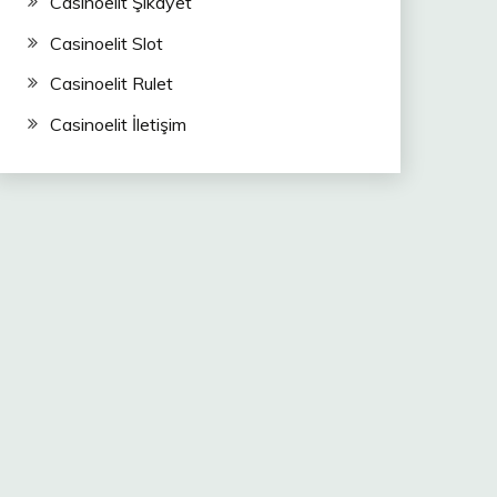
Casinoelit Şikayet
Casinoelit Slot
Casinoelit Rulet
Casinoelit İletişim