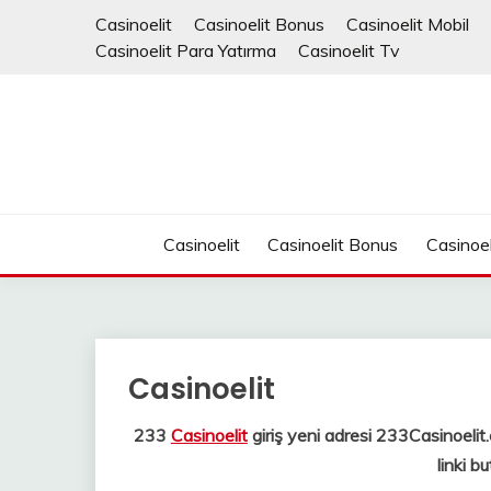
Skip
Casinoelit
Casinoelit Bonus
Casinoelit Mobil
to
Casinoelit Para Yatırma
Casinoelit Tv
content
Casinoelit
Casinoelit Bonus
Casinoel
Casinoelit
233
Casinoelit
giriş yeni adresi 233
Casinoelit.
linki 