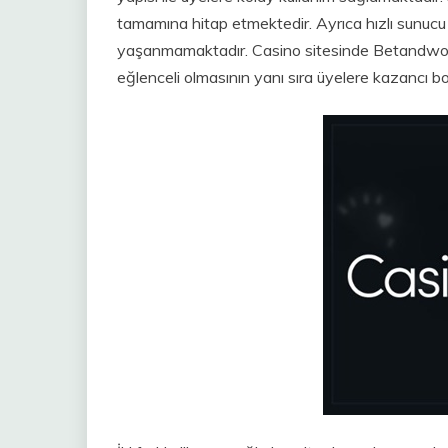
tamamına hitap etmektedir. Ayrıca hızlı sunucu 
yaşanmamaktadır. Casino sitesinde Betandworks
eğlenceli olmasının yanı sıra üyelere kazancı bo