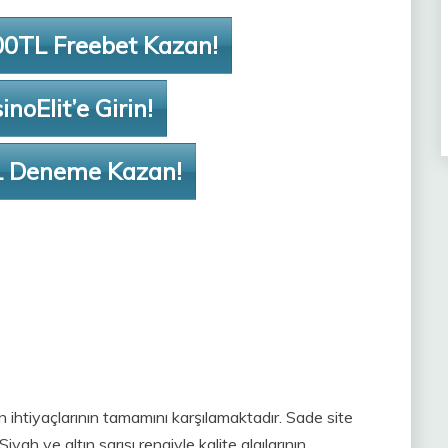
00TL Freebet Kazan!
inoElit’e Girin!
TL Deneme Kazan!
rın ihtiyaçlarının tamamını karşılamaktadır. Sade site
iyah ve altın sarısı rengiyle kalite algılarının