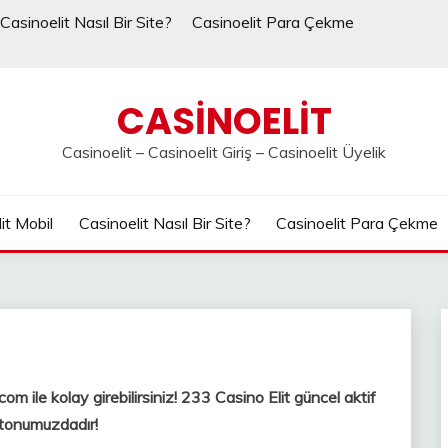
Casinoelit Nasıl Bir Site?
Casinoelit Para Çekme
CASINOELIT
Casinoelit – Casinoelit Giriş – Casinoelit Üyelik
it Mobil
Casinoelit Nasıl Bir Site?
Casinoelit Para Çekme
com ile kolay girebilirsiniz! 233 Casino Elit güncel aktif
butonumuzdadır!