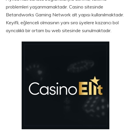
problemleri yaşanmamaktadır. Casino sitesinde
Betandworks Gaming Network alt yapısı kullanılmaktadır.
Keyifli, eğlenceli olmasının yanı sıra üyelere kazancı bol
ayrıcalıklı bir ortam bu web sitesinde sunulmaktadır.