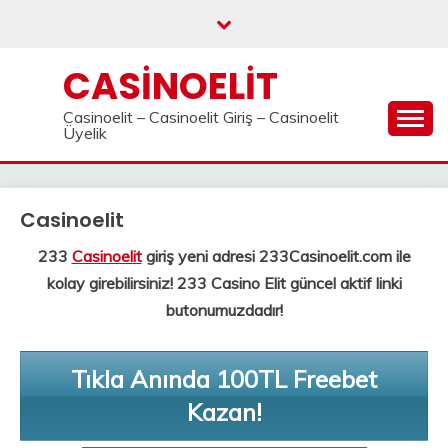
Skip
to
content
CASINOELIT
Casinoelit – Casinoelit Giriş – Casinoelit
Üyelik
Casinoelit
233
Casinoelit
giriş yeni adresi 233
Casinoelit.com ile
kolay girebilirsiniz! 233 Casino Elit güncel aktif linki
butonumuzdadır!
Tıkla Anında 100TL Freebet
Kazan!