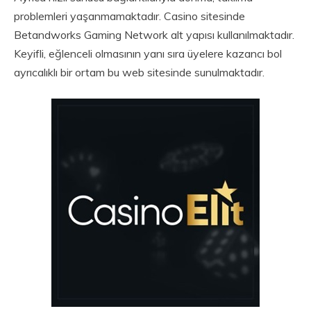
problemleri yaşanmamaktadır. Casino sitesinde
Betandworks Gaming Network alt yapısı kullanılmaktadır.
Keyifli, eğlenceli olmasının yanı sıra üyelere kazancı bol
ayrıcalıklı bir ortam bu web sitesinde sunulmaktadır.