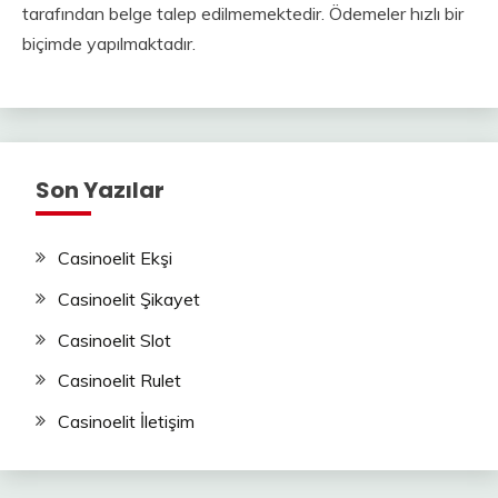
tarafından belge talep edilmemektedir. Ödemeler hızlı bir
biçimde yapılmaktadır.
Son Yazılar
Casinoelit Ekşi
Casinoelit Şikayet
Casinoelit Slot
Casinoelit Rulet
Casinoelit İletişim