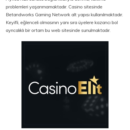
problemleri yaşanmamaktadır. Casino sitesinde
Betandworks Gaming Network alt yapısı kullanılmaktadır.
Keyifli, eğlenceli olmasının yanı sıra üyelere kazancı bol
ayrıcalıklı bir ortam bu web sitesinde sunulmaktadır.