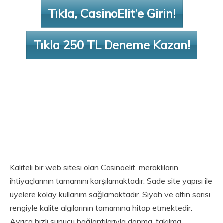
Tıkla, CasinoElit’e Girin!
Tıkla 250 TL Deneme Kazan!
Kaliteli bir web sitesi olan Casinoelit, meraklıların
ihtiyaçlarının tamamını karşılamaktadır. Sade site yapısı ile
üyelere kolay kullanım sağlamaktadır. Siyah ve altın sarısı
rengiyle kalite algılarının tamamına hitap etmektedir.
Ayrıca hızlı sunucu bağlantılarıyla donma, takılma