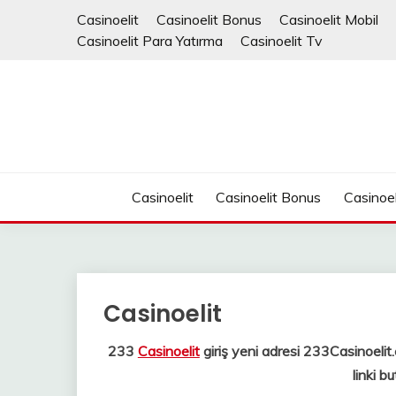
Skip
Casinoelit
Casinoelit Bonus
Casinoelit Mobil
to
Casinoelit Para Yatırma
Casinoelit Tv
content
Casinoelit
Casinoelit Bonus
Casinoel
Casinoelit
233
Casinoelit
giriş yeni adresi 233
Casinoelit.
linki 