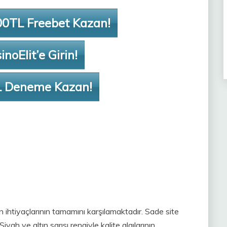
00TL Freebet Kazan!
inoElit’e Girin!
TL Deneme Kazan!
rın ihtiyaçlarının tamamını karşılamaktadır. Sade site
iyah ve altın sarısı rengiyle kalite algılarının