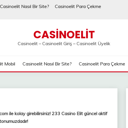
Casinoelit Nasıl Bir Site?
Casinoelit Para Çekme
CASINOELIT
Casinoelit – Casinoelit Giriş – Casinoelit Üyelik
it Mobil
Casinoelit Nasıl Bir Site?
Casinoelit Para Çekme
com ile kolay girebilirsiniz! 233 Casino Elit güncel aktif
butonumuzdadır!