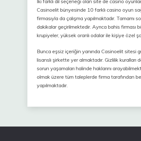
İki farklı dil seçeneği olan site de casino oyunlar
Casinoelit bünyesinde 10 farklı casino oyun sa
firmasıyla da çalışma yapılmaktadır. Tamamı sor
dakikalar geçirilmektedir. Ayrıca bahis firması 
krupiyeler, yüksek oranlı odalar ile kişiye özel 
Bunca eşsiz içeriğin yanında Casinoelit sitesi 
lisanslı şirkette yer almaktadır. Gizlilik kuralları 
sorun yaşamaları halinde haklarını arayabilmekte
olmak üzere tüm taleplerde firma tarafından be
yapılmaktadır.