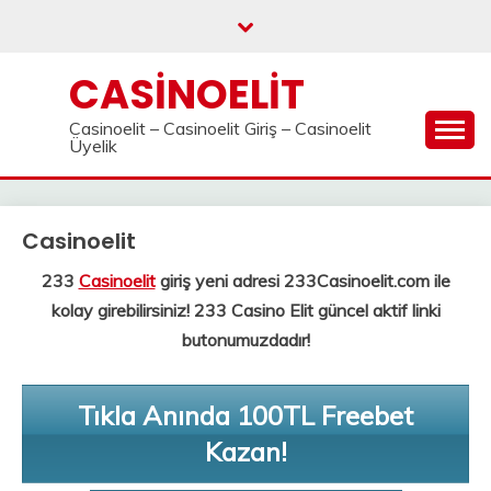
Skip
to
content
CASINOELIT
Casinoelit – Casinoelit Giriş – Casinoelit
Üyelik
Casinoelit
233
Casinoelit
giriş yeni adresi 233
Casinoelit.com ile
kolay girebilirsiniz! 233 Casino Elit güncel aktif linki
butonumuzdadır!
Tıkla Anında 100TL Freebet
Kazan!