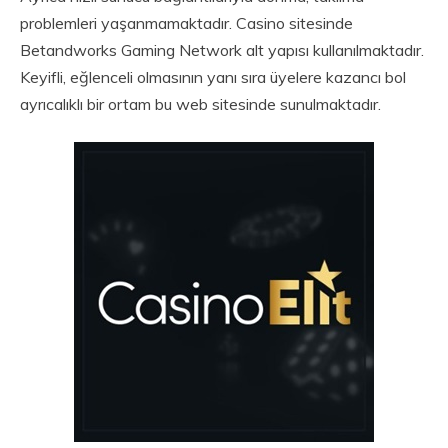
problemleri yaşanmamaktadır. Casino sitesinde
Betandworks Gaming Network alt yapısı kullanılmaktadır.
Keyifli, eğlenceli olmasının yanı sıra üyelere kazancı bol
ayrıcalıklı bir ortam bu web sitesinde sunulmaktadır.