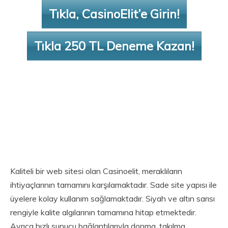
Tıkla, CasinoElit’e Girin!
Tıkla 250 TL Deneme Kazan!
Kaliteli bir web sitesi olan Casinoelit, meraklıların
ihtiyaçlarının tamamını karşılamaktadır. Sade site yapısı ile
üyelere kolay kullanım sağlamaktadır. Siyah ve altın sarısı
rengiyle kalite algılarının tamamına hitap etmektedir.
Ayrıca hızlı sunucu bağlantılarıyla donma, takılma