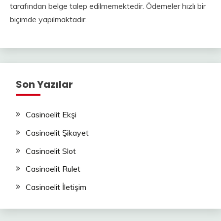
tarafından belge talep edilmemektedir. Ödemeler hızlı bir
biçimde yapılmaktadır.
Son Yazılar
Casinoelit Ekşi
Casinoelit Şikayet
Casinoelit Slot
Casinoelit Rulet
Casinoelit İletişim