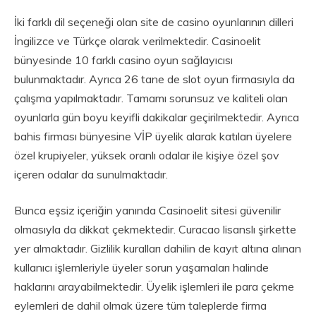
İki farklı dil seçeneği olan site de casino oyunlarının dilleri
İngilizce ve Türkçe olarak verilmektedir. Casinoelit
bünyesinde 10 farklı casino oyun sağlayıcısı
bulunmaktadır. Ayrıca 26 tane de slot oyun firmasıyla da
çalışma yapılmaktadır. Tamamı sorunsuz ve kaliteli olan
oyunlarla gün boyu keyifli dakikalar geçirilmektedir. Ayrıca
bahis firması bünyesine VİP üyelik alarak katılan üyelere
özel krupiyeler, yüksek oranlı odalar ile kişiye özel şov
içeren odalar da sunulmaktadır.
Bunca eşsiz içeriğin yanında Casinoelit sitesi güvenilir
olmasıyla da dikkat çekmektedir. Curacao lisanslı şirkette
yer almaktadır. Gizlilik kuralları dahilin de kayıt altına alınan
kullanıcı işlemleriyle üyeler sorun yaşamaları halinde
haklarını arayabilmektedir. Üyelik işlemleri ile para çekme
eylemleri de dahil olmak üzere tüm taleplerde firma