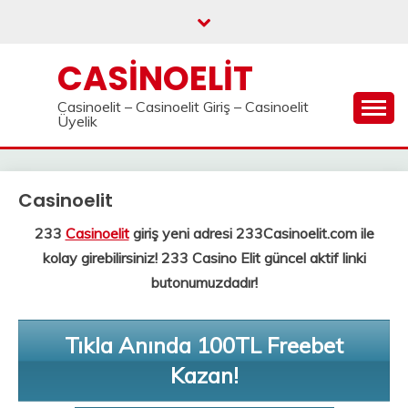
Skip
to
content
CASINOELIT
Casinoelit – Casinoelit Giriş – Casinoelit
Üyelik
Casinoelit
233
Casinoelit
giriş yeni adresi 233
Casinoelit.com ile
kolay girebilirsiniz! 233 Casino Elit güncel aktif linki
butonumuzdadır!
Tıkla Anında 100TL Freebet
Kazan!