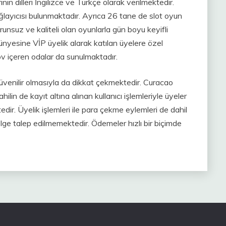
ının dilleri İngilizce ve Türkçe olarak verilmektedir.
ğlayıcısı bulunmaktadır. Ayrıca 26 tane de slot oyun
unsuz ve kaliteli olan oyunlarla gün boyu keyifli
bünyesine VİP üyelik alarak katılan üyelere özel
şov içeren odalar da sunulmaktadır.
güvenilir olmasıyla da dikkat çekmektedir. Curacao
dahilin de kayıt altına alınan kullanıcı işlemleriyle üyeler
dir. Üyelik işlemleri ile para çekme eylemleri de dahil
lge talep edilmemektedir. Ödemeler hızlı bir biçimde