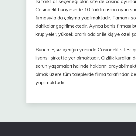
İki farklı dil seçeneği olan site de casino oyunlar
Casinoelit bünyesinde 10 farklı casino oyun sa
firmasıyla da çalışma yapılmaktadır. Tamamı sor
dakikalar geçirilmektedir. Ayrıca bahis firması 
krupiyeler, yüksek oranlı odalar ile kişiye özel 
Bunca eşsiz içeriğin yanında Casinoelit sitesi 
lisanslı şirkette yer almaktadır. Gizlilik kuralları 
sorun yaşamaları halinde haklarını arayabilmekte
olmak üzere tüm taleplerde firma tarafından be
yapılmaktadır.