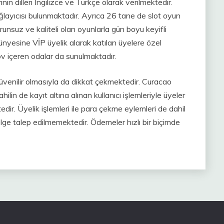
ının dilleri İngilizce ve Türkçe olarak verilmektedir.
ğlayıcısı bulunmaktadır. Ayrıca 26 tane de slot oyun
unsuz ve kaliteli olan oyunlarla gün boyu keyifli
bünyesine VİP üyelik alarak katılan üyelere özel
şov içeren odalar da sunulmaktadır.
güvenilir olmasıyla da dikkat çekmektedir. Curacao
dahilin de kayıt altına alınan kullanıcı işlemleriyle üyeler
dir. Üyelik işlemleri ile para çekme eylemleri de dahil
lge talep edilmemektedir. Ödemeler hızlı bir biçimde