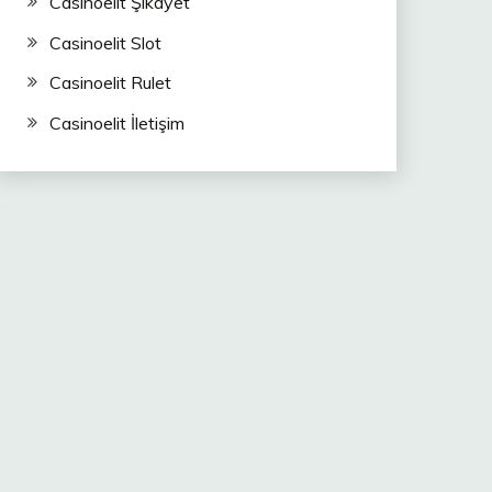
Casinoelit Şikayet
Casinoelit Slot
Casinoelit Rulet
Casinoelit İletişim