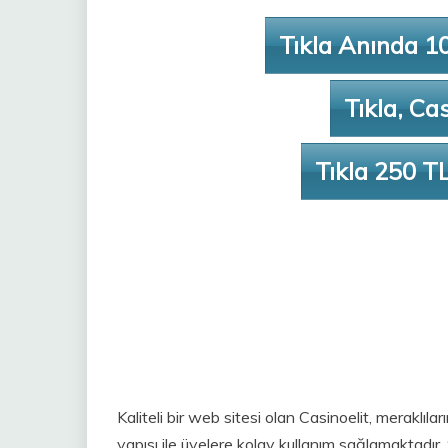
Tıkla Anında 1
Tıkla, Cas
Tıkla 250 
Kaliteli bir web sitesi olan Casinoelit, meraklıla
yapısı ile üyelere kolay kullanım sağlamaktadır. S