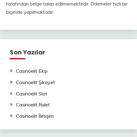
tarafından belge talep edilmemektedir. Ödemeler hızlı bir
biçimde yapılmaktadır.
Son Yazılar
Casinoelit Ekşi
Casinoelit Şikayet
Casinoelit Slot
Casinoelit Rulet
Casinoelit İletişim