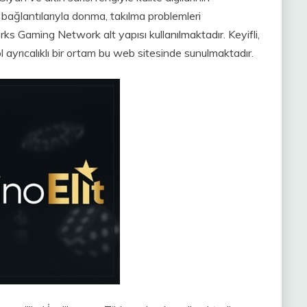
bağlantılarıyla donma, takılma problemleri
 Gaming Network alt yapısı kullanılmaktadır. Keyifli,
l ayrıcalıklı bir ortam bu web sitesinde sunulmaktadır.