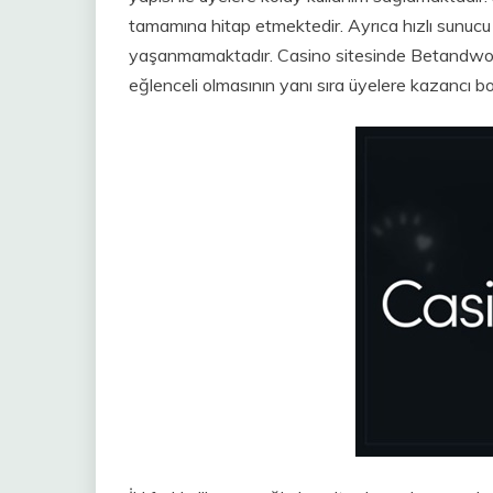
tamamına hitap etmektedir. Ayrıca hızlı sunucu 
yaşanmamaktadır. Casino sitesinde Betandworks
eğlenceli olmasının yanı sıra üyelere kazancı bo