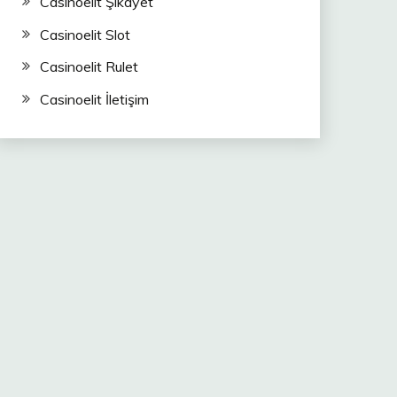
Casinoelit Şikayet
Casinoelit Slot
Casinoelit Rulet
Casinoelit İletişim