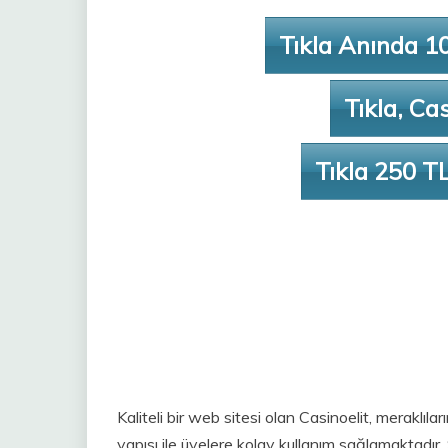
Tıkla Anında 1
Tıkla, Cas
Tıkla 250 
Kaliteli bir web sitesi olan Casinoelit, meraklıla
yapısı ile üyelere kolay kullanım sağlamaktadır. S