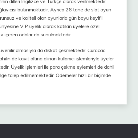
ının dilleri İngilizce ve Türkçe olarak verilmektedir.
ğlayıcısı bulunmaktadır. Ayrıca 26 tane de slot oyun
unsuz ve kaliteli olan oyunlarla gün boyu keyifli
bünyesine VİP üyelik alarak katılan üyelere özel
şov içeren odalar da sunulmaktadır.
güvenilir olmasıyla da dikkat çekmektedir. Curacao
dahilin de kayıt altına alınan kullanıcı işlemleriyle üyeler
dir. Üyelik işlemleri ile para çekme eylemleri de dahil
lge talep edilmemektedir. Ödemeler hızlı bir biçimde