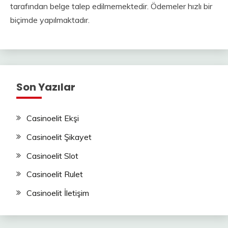
tarafından belge talep edilmemektedir. Ödemeler hızlı bir
biçimde yapılmaktadır.
Son Yazılar
Casinoelit Ekşi
Casinoelit Şikayet
Casinoelit Slot
Casinoelit Rulet
Casinoelit İletişim