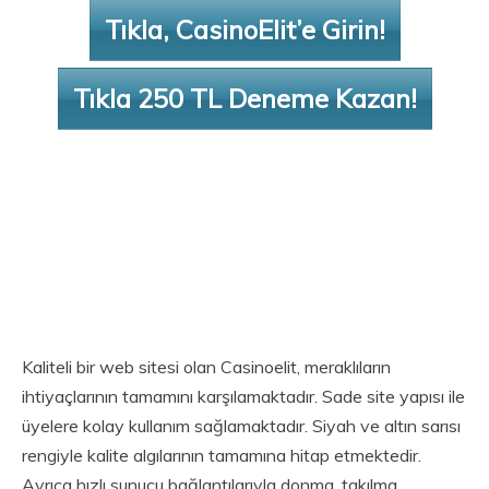
Tıkla, CasinoElit’e Girin!
Tıkla 250 TL Deneme Kazan!
Kaliteli bir web sitesi olan Casinoelit, meraklıların
ihtiyaçlarının tamamını karşılamaktadır. Sade site yapısı ile
üyelere kolay kullanım sağlamaktadır. Siyah ve altın sarısı
rengiyle kalite algılarının tamamına hitap etmektedir.
Ayrıca hızlı sunucu bağlantılarıyla donma, takılma