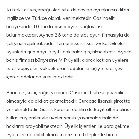
İki farklı dil seçeneği olan site de casino oyunlarının dilleri
İngilizce ve Türkçe olarak verilmektedir. Casinoelit
bünyesinde 10 farklı casino oyun sağlayıcısı
bulunmaktadır. Ayrıca 26 tane de slot oyun firmasıyla da
çalışma yapılmaktadır. Tamamı sorunsuz ve kaliteli olan
oyunlarla gün boyu keyifli dakikalar geçirilmektedir. Ayrıca
bahis firması bünyesine VİP üyelik alarak katılan üyelere
özel krupiyeler, yüksek oranlı odalar ile kişiye özel şov
içeren odalar da sunulmaktadır.
Bunca eşsiz içeriğin yanında Casinoelit sitesi güvenilir
olmasıyla da dikkat çekmektedir. Curacao lisanslı şirkette
yer almaktadır. Gizlilik kuralları dahilin de kayıt altına alınan
kullanıcı işlemleriyle üyeler sorun yaşamaları halinde
haklarını arayabilmektedir. Üyelik işlemleri ile para çekme
eylemleri de dahil olmak üzere tüm taleplerde firma