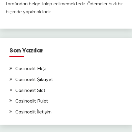
tarafından belge talep edilmemektedir. Ödemeler hızlı bir
biçimde yapılmaktadır.
Son Yazılar
Casinoelit Ekşi
Casinoelit Şikayet
Casinoelit Slot
Casinoelit Rulet
Casinoelit İletişim