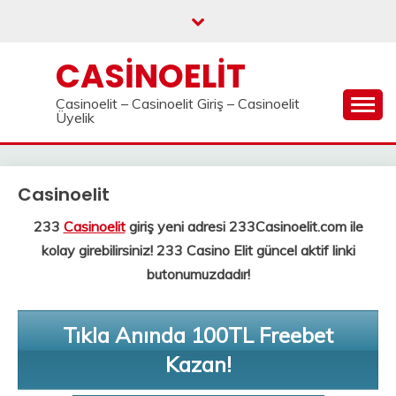
Skip
to
content
CASINOELIT
Casinoelit – Casinoelit Giriş – Casinoelit
Üyelik
Casinoelit
233
Casinoelit
giriş yeni adresi 233
Casinoelit.com ile
kolay girebilirsiniz! 233 Casino Elit güncel aktif linki
butonumuzdadır!
Tıkla Anında 100TL Freebet
Kazan!