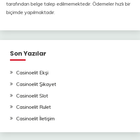
tarafından belge talep edilmemektedir. Ödemeler hızlı bir
biçimde yapılmaktadır.
Son Yazılar
Casinoelit Ekşi
Casinoelit Şikayet
Casinoelit Slot
Casinoelit Rulet
Casinoelit İletişim