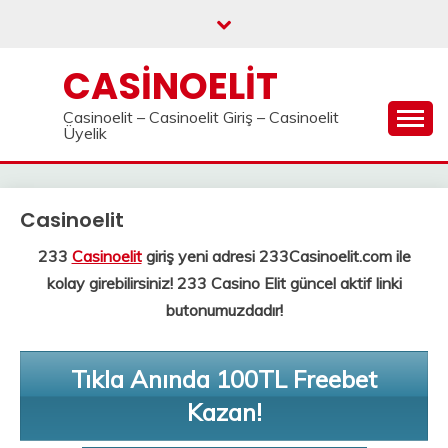
Skip
to
content
CASINOELIT
Casinoelit – Casinoelit Giriş – Casinoelit
Üyelik
Casinoelit
233
Casinoelit
giriş yeni adresi 233
Casinoelit.com ile
kolay girebilirsiniz! 233 Casino Elit güncel aktif linki
butonumuzdadır!
Tıkla Anında 100TL Freebet
Kazan!