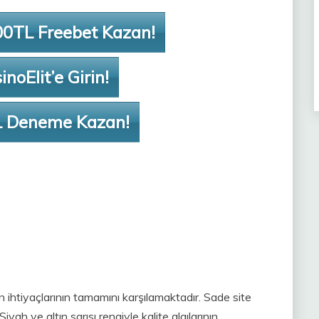
00TL Freebet Kazan!
inoElit’e Girin!
TL Deneme Kazan!
rın ihtiyaçlarının tamamını karşılamaktadır. Sade site
iyah ve altın sarısı rengiyle kalite algılarının