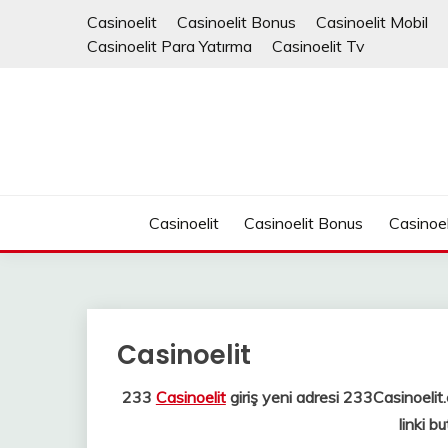
Skip
Casinoelit
Casinoelit Bonus
Casinoelit Mobil
to
Casinoelit Para Yatırma
Casinoelit Tv
content
Casinoelit
Casinoelit Bonus
Casinoel
Casinoelit
233
Casinoelit
giriş yeni adresi 233
Casinoelit.
linki 