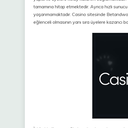
tamamına hitap etmektedir. Ayrıca hızlı sunucu 
yaşanmamaktadır. Casino sitesinde Betandworks
eğlenceli olmasının yanı sıra üyelere kazancı bo