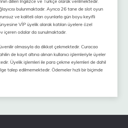
ının dilleri İngilizce ve Türkçe olarak verilmektedir.
ğlayıcısı bulunmaktadır. Ayrıca 26 tane de slot oyun
unsuz ve kaliteli olan oyunlarla gün boyu keyifli
bünyesine VİP üyelik alarak katılan üyelere özel
şov içeren odalar da sunulmaktadır.
güvenilir olmasıyla da dikkat çekmektedir. Curacao
dahilin de kayıt altına alınan kullanıcı işlemleriyle üyeler
dir. Üyelik işlemleri ile para çekme eylemleri de dahil
lge talep edilmemektedir. Ödemeler hızlı bir biçimde