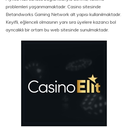
problemleri yaşanmamaktadır. Casino sitesinde
Betandworks Gaming Network alt yapısı kullanılmaktadır.
Keyifli, eğlenceli olmasının yanı sıra üyelere kazancı bol
ayrıcalıklı bir ortam bu web sitesinde sunulmaktadır.