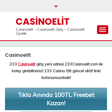
Skip
to
content
CASINOELIT
Casinoelit – Casinoelit Giriş – Casinoelit
Üyelik
Casinoelit
233
Casinoelit
giriş yeni adresi 233
Casinoelit.com ile
kolay girebilirsiniz! 233 Casino Elit güncel aktif linki
butonumuzdadır!
Tıkla Anında 100TL Freebet
Kazan!