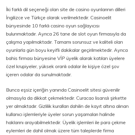
İki farklı dil seçeneği olan site de casino oyunlarının dilleri
İngilizce ve Türkçe olarak verilmektedir. Casinoelit
bünyesinde 10 farklı casino oyun sağlayıcısı
bulunmaktadır. Ayrıca 26 tane de slot oyun firmasıyla da
çalışma yapılmaktadır. Tamamı sorunsuz ve kaliteli olan
oyunlarla gün boyu keyifli dakikalar geçirilmektedir. Ayrıca
bahis firması bünyesine VİP üyelik alarak katılan üyelere
özel krupiyeler, yüksek oranlı odalar ile kişiye özel şov
içeren odalar da sunulmaktadır.
Bunca eşsiz içeriğin yanında Casinoelit sitesi güvenilir
olmasıyla da dikkat çekmektedir. Curacao lisanslı şirkette
yer almaktadır. Gizlilik kuralları dahilin de kayıt altına alınan
kullanıcı işlemleriyle üyeler sorun yaşamaları halinde
haklarını arayabilmektedir. Üyelik işlemleri ile para çekme
eylemleri de dahil olmak üzere tüm taleplerde firma