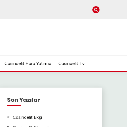
Casinoelit Para Yatırma
Casinoelit Tv
Son Yazılar
Casinoelit Ekşi