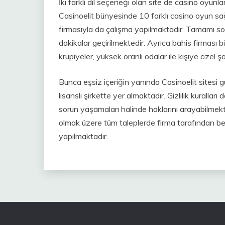
İki farklı dil seçeneği olan site de casino oyunlar
Casinoelit bünyesinde 10 farklı casino oyun sa
firmasıyla da çalışma yapılmaktadır. Tamamı sor
dakikalar geçirilmektedir. Ayrıca bahis firması 
krupiyeler, yüksek oranlı odalar ile kişiye özel 
Bunca eşsiz içeriğin yanında Casinoelit sitesi 
lisanslı şirkette yer almaktadır. Gizlilik kuralları 
sorun yaşamaları halinde haklarını arayabilmekte
olmak üzere tüm taleplerde firma tarafından be
yapılmaktadır.