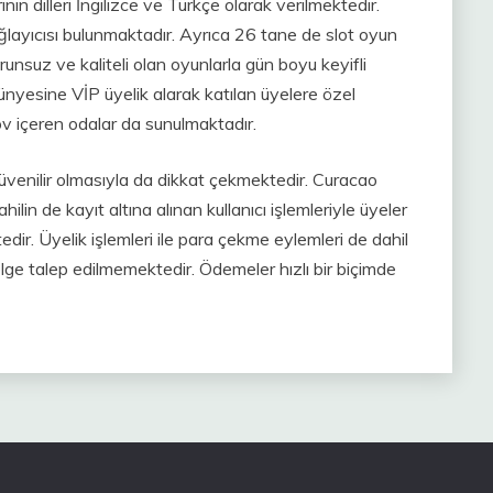
ının dilleri İngilizce ve Türkçe olarak verilmektedir.
ğlayıcısı bulunmaktadır. Ayrıca 26 tane de slot oyun
unsuz ve kaliteli olan oyunlarla gün boyu keyifli
bünyesine VİP üyelik alarak katılan üyelere özel
şov içeren odalar da sunulmaktadır.
güvenilir olmasıyla da dikkat çekmektedir. Curacao
dahilin de kayıt altına alınan kullanıcı işlemleriyle üyeler
dir. Üyelik işlemleri ile para çekme eylemleri de dahil
lge talep edilmemektedir. Ödemeler hızlı bir biçimde