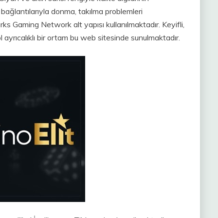
bağlantılarıyla donma, takılma problemleri
 Gaming Network alt yapısı kullanılmaktadır. Keyifli,
l ayrıcalıklı bir ortam bu web sitesinde sunulmaktadır.