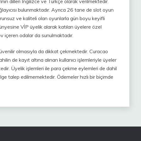
ının dilleri İngilizce ve Türkçe olarak verilmektedir.
ğlayıcısı bulunmaktadır. Ayrıca 26 tane de slot oyun
unsuz ve kaliteli olan oyunlarla gün boyu keyifli
bünyesine VİP üyelik alarak katılan üyelere özel
şov içeren odalar da sunulmaktadır.
güvenilir olmasıyla da dikkat çekmektedir. Curacao
dahilin de kayıt altına alınan kullanıcı işlemleriyle üyeler
dir. Üyelik işlemleri ile para çekme eylemleri de dahil
lge talep edilmemektedir. Ödemeler hızlı bir biçimde