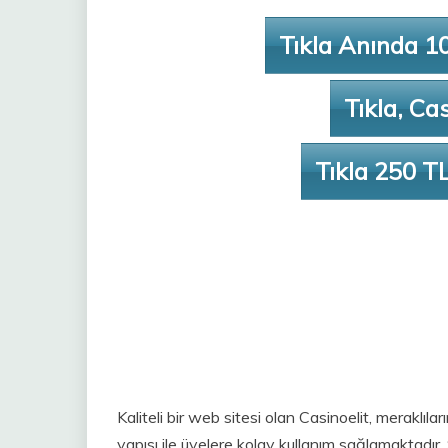
Tıkla Anında 1
Tıkla, Cas
Tıkla 250 
Kaliteli bir web sitesi olan Casinoelit, meraklıla
yapısı ile üyelere kolay kullanım sağlamaktadır. S