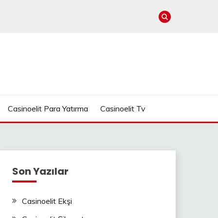
Casinoelit Para Yatırma
Casinoelit Tv
Son Yazılar
Casinoelit Ekşi