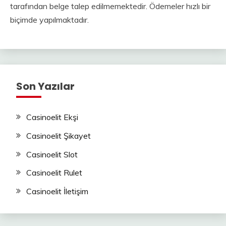
tarafından belge talep edilmemektedir. Ödemeler hızlı bir
biçimde yapılmaktadır.
Son Yazılar
Casinoelit Ekşi
Casinoelit Şikayet
Casinoelit Slot
Casinoelit Rulet
Casinoelit İletişim