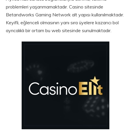
problemleri yaşanmamaktadır. Casino sitesinde
Betandworks Gaming Network alt yapısı kullanılmaktadır.
Keyifli, eğlenceli olmasının yanı sıra üyelere kazancı bol
ayrıcalıklı bir ortam bu web sitesinde sunulmaktadır.