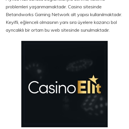
problemleri yaşanmamaktadır. Casino sitesinde
Betandworks Gaming Network alt yapısı kullanılmaktadır.
Keyifli, eğlenceli olmasının yanı sıra üyelere kazancı bol
ayrıcalıklı bir ortam bu web sitesinde sunulmaktadır.