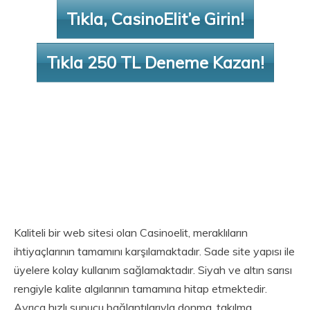
Tıkla, CasinoElit’e Girin!
Tıkla 250 TL Deneme Kazan!
Kaliteli bir web sitesi olan Casinoelit, meraklıların
ihtiyaçlarının tamamını karşılamaktadır. Sade site yapısı ile
üyelere kolay kullanım sağlamaktadır. Siyah ve altın sarısı
rengiyle kalite algılarının tamamına hitap etmektedir.
Ayrıca hızlı sunucu bağlantılarıyla donma, takılma