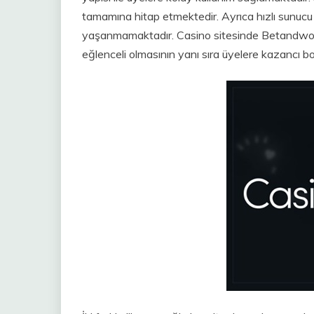
tamamına hitap etmektedir. Ayrıca hızlı sunucu 
yaşanmamaktadır. Casino sitesinde Betandworks
eğlenceli olmasının yanı sıra üyelere kazancı bo