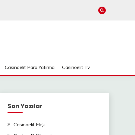
Casinoelit Para Yatırma
Casinoelit Tv
Son Yazılar
Casinoelit Ekşi