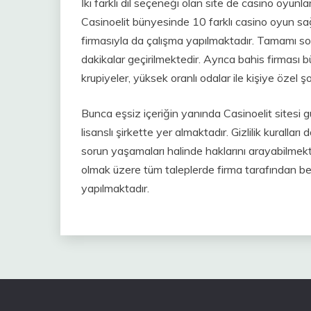
İki farklı dil seçeneği olan site de casino oyunlar
Casinoelit bünyesinde 10 farklı casino oyun sa
firmasıyla da çalışma yapılmaktadır. Tamamı sor
dakikalar geçirilmektedir. Ayrıca bahis firması 
krupiyeler, yüksek oranlı odalar ile kişiye özel 
Bunca eşsiz içeriğin yanında Casinoelit sitesi 
lisanslı şirkette yer almaktadır. Gizlilik kuralları 
sorun yaşamaları halinde haklarını arayabilmekte
olmak üzere tüm taleplerde firma tarafından be
yapılmaktadır.