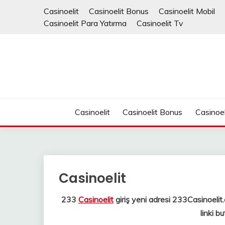
Skip
Casinoelit
Casinoelit Bonus
Casinoelit Mobil
to
Casinoelit Para Yatırma
Casinoelit Tv
content
Casinoelit
Casinoelit Bonus
Casinoel
Casinoelit
233
Casinoelit
giriş yeni adresi 233
Casinoelit.
linki 