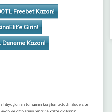
00TL Freebet Kazan!
inoElit’e Girin!
TL Deneme Kazan!
rın ihtiyaçlarının tamamını karşılamaktadır. Sade site
iyah ve altın sarısı rengiyle kalite algılarının