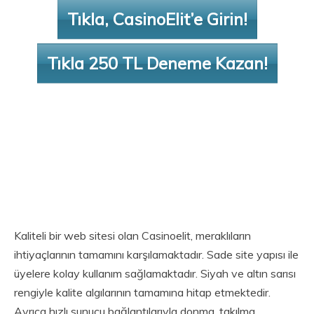
Tıkla, CasinoElit’e Girin!
Tıkla 250 TL Deneme Kazan!
Kaliteli bir web sitesi olan Casinoelit, meraklıların
ihtiyaçlarının tamamını karşılamaktadır. Sade site yapısı ile
üyelere kolay kullanım sağlamaktadır. Siyah ve altın sarısı
rengiyle kalite algılarının tamamına hitap etmektedir.
Ayrıca hızlı sunucu bağlantılarıyla donma, takılma