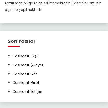
tarafından belge talep edilmemektedir. Ödemeler hızlı bir
biçimde yapılmaktadır.
Son Yazılar
Casinoelit Ekşi
Casinoelit Şikayet
Casinoelit Slot
Casinoelit Rulet
Casinoelit İletişim