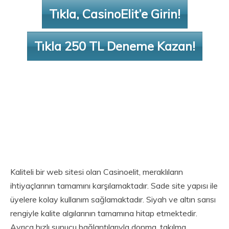
Tıkla, CasinoElit’e Girin!
Tıkla 250 TL Deneme Kazan!
Kaliteli bir web sitesi olan Casinoelit, meraklıların
ihtiyaçlarının tamamını karşılamaktadır. Sade site yapısı ile
üyelere kolay kullanım sağlamaktadır. Siyah ve altın sarısı
rengiyle kalite algılarının tamamına hitap etmektedir.
Ayrıca hızlı sunucu bağlantılarıyla donma, takılma