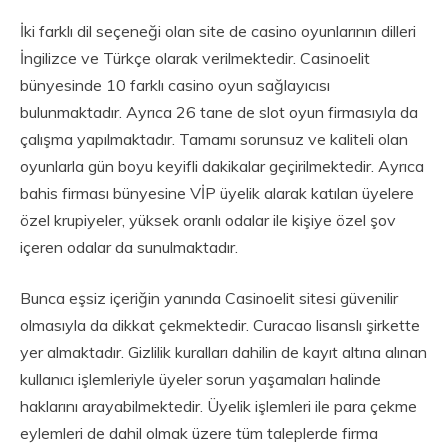
İki farklı dil seçeneği olan site de casino oyunlarının dilleri
İngilizce ve Türkçe olarak verilmektedir. Casinoelit
bünyesinde 10 farklı casino oyun sağlayıcısı
bulunmaktadır. Ayrıca 26 tane de slot oyun firmasıyla da
çalışma yapılmaktadır. Tamamı sorunsuz ve kaliteli olan
oyunlarla gün boyu keyifli dakikalar geçirilmektedir. Ayrıca
bahis firması bünyesine VİP üyelik alarak katılan üyelere
özel krupiyeler, yüksek oranlı odalar ile kişiye özel şov
içeren odalar da sunulmaktadır.
Bunca eşsiz içeriğin yanında Casinoelit sitesi güvenilir
olmasıyla da dikkat çekmektedir. Curacao lisanslı şirkette
yer almaktadır. Gizlilik kuralları dahilin de kayıt altına alınan
kullanıcı işlemleriyle üyeler sorun yaşamaları halinde
haklarını arayabilmektedir. Üyelik işlemleri ile para çekme
eylemleri de dahil olmak üzere tüm taleplerde firma