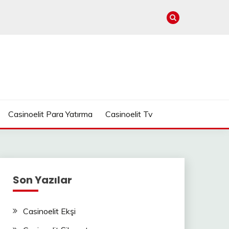
Casinoelit Para Yatırma
Casinoelit Tv
Son Yazılar
Casinoelit Ekşi