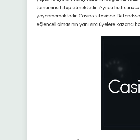
tamamına hitap etmektedir. Ayrıca hızlı sunucu 
yaşanmamaktadır. Casino sitesinde Betandworks
eğlenceli olmasının yanı sıra üyelere kazancı bo