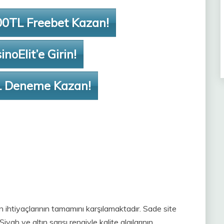
00TL Freebet Kazan!
inoElit’e Girin!
TL Deneme Kazan!
rın ihtiyaçlarının tamamını karşılamaktadır. Sade site
iyah ve altın sarısı rengiyle kalite algılarının