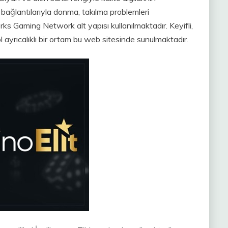
bağlantılarıyla donma, takılma problemleri
 Gaming Network alt yapısı kullanılmaktadır. Keyifli,
l ayrıcalıklı bir ortam bu web sitesinde sunulmaktadır.