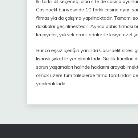
İki farklı dil seçeneği olan site de casino oyunlar
Casinoelit bünyesinde 10 farklı casino oyun sa
firmasıyla da çalışma yapılmaktadır. Tamamı sor
dakikalar geçirilmektedir. Ayrıca bahis firması 
krupiyeler, yüksek oranlı odalar ile kişiye özel 
Bunca eşsiz içeriğin yanında Casinoelit sitesi 
lisanslı şirkette yer almaktadır. Gizlilik kuralları 
sorun yaşamaları halinde haklarını arayabilmekte
olmak üzere tüm taleplerde firma tarafından be
yapılmaktadır.