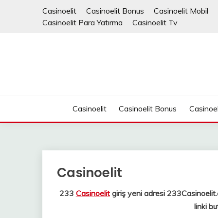
Skip
Casinoelit
Casinoelit Bonus
Casinoelit Mobil
to
Casinoelit Para Yatırma
Casinoelit Tv
content
Casinoelit
Casinoelit Bonus
Casinoel
Casinoelit
233
Casinoelit
giriş yeni adresi 233
Casinoelit.
linki 