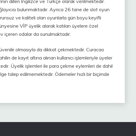
ının dilleri İngilizce ve Türkçe olarak verilmektedir.
ğlayıcısı bulunmaktadır. Ayrıca 26 tane de slot oyun
unsuz ve kaliteli olan oyunlarla gün boyu keyifli
bünyesine VİP üyelik alarak katılan üyelere özel
şov içeren odalar da sunulmaktadır.
güvenilir olmasıyla da dikkat çekmektedir. Curacao
dahilin de kayıt altına alınan kullanıcı işlemleriyle üyeler
dir. Üyelik işlemleri ile para çekme eylemleri de dahil
lge talep edilmemektedir. Ödemeler hızlı bir biçimde