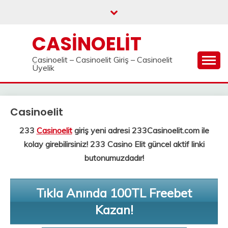
Skip
to
content
CASINOELIT
Casinoelit – Casinoelit Giriş – Casinoelit
Üyelik
Casinoelit
233
Casinoelit
giriş yeni adresi 233
Casinoelit.com ile
kolay girebilirsiniz! 233 Casino Elit güncel aktif linki
butonumuzdadır!
Tıkla Anında 100TL Freebet
Kazan!