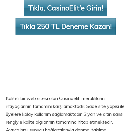
Tıkla, CasinoElit’e Girin!
Tıkla 250 TL Deneme Kazan!
Kaliteli bir web sitesi olan Casinoelit, meraklıların
ihtiyaçlarının tamamını karşılamaktadır. Sade site yapısı ile
üyelere kolay kullanım sağlamaktadır. Siyah ve altın sarısı
rengiyle kalite algılarının tamamına hitap etmektedir.
Ayrıca hızlı sunucu bağlantılarıyla donma, takılma