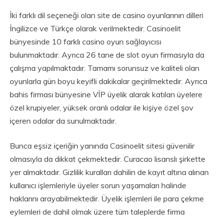
İki farklı dil seçeneği olan site de casino oyunlarının dilleri
İngilizce ve Türkçe olarak verilmektedir. Casinoelit
bünyesinde 10 farklı casino oyun sağlayıcısı
bulunmaktadır. Ayrıca 26 tane de slot oyun firmasıyla da
çalışma yapılmaktadır. Tamamı sorunsuz ve kaliteli olan
oyunlarla gün boyu keyifli dakikalar geçirilmektedir. Ayrıca
bahis firması bünyesine VİP üyelik alarak katılan üyelere
özel krupiyeler, yüksek oranlı odalar ile kişiye özel şov
içeren odalar da sunulmaktadır.
Bunca eşsiz içeriğin yanında Casinoelit sitesi güvenilir
olmasıyla da dikkat çekmektedir. Curacao lisanslı şirkette
yer almaktadır. Gizlilik kuralları dahilin de kayıt altına alınan
kullanıcı işlemleriyle üyeler sorun yaşamaları halinde
haklarını arayabilmektedir. Üyelik işlemleri ile para çekme
eylemleri de dahil olmak üzere tüm taleplerde firma