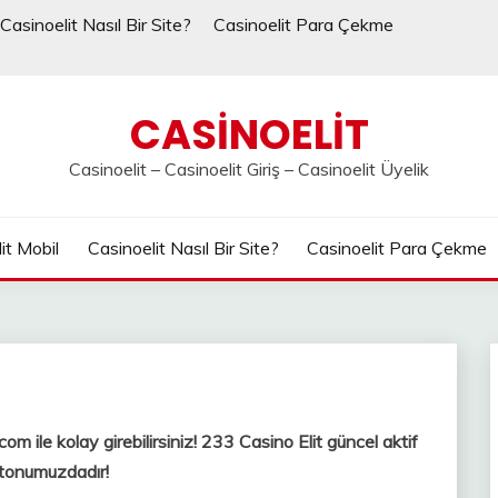
Casinoelit Nasıl Bir Site?
Casinoelit Para Çekme
CASINOELIT
Casinoelit – Casinoelit Giriş – Casinoelit Üyelik
it Mobil
Casinoelit Nasıl Bir Site?
Casinoelit Para Çekme
com ile kolay girebilirsiniz! 233 Casino Elit güncel aktif
butonumuzdadır!