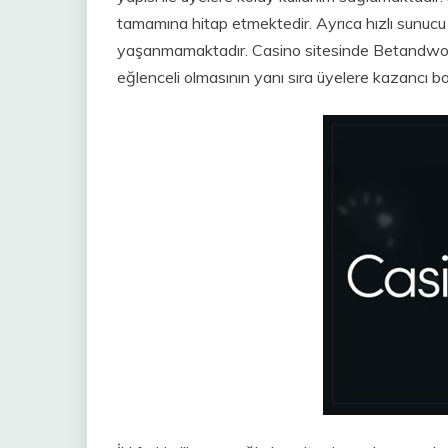
tamamına hitap etmektedir. Ayrıca hızlı sunucu 
yaşanmamaktadır. Casino sitesinde Betandworks
eğlenceli olmasının yanı sıra üyelere kazancı bo