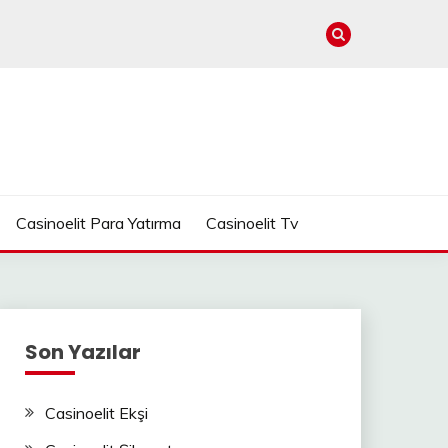
Casinoelit Para Yatırma
Casinoelit Tv
Son Yazılar
Casinoelit Ekşi