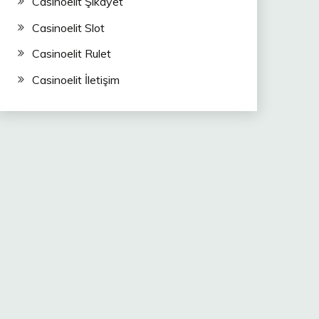
Casinoelit Şikayet
Casinoelit Slot
Casinoelit Rulet
Casinoelit İletişim