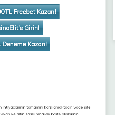
00TL Freebet Kazan!
inoElit’e Girin!
TL Deneme Kazan!
rın ihtiyaçlarının tamamını karşılamaktadır. Sade site
iyah ve altın sarısı rengiyle kalite algılarının