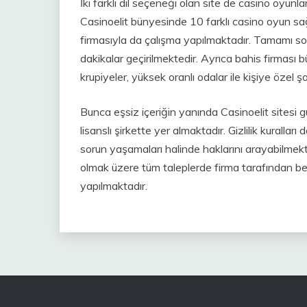
İki farklı dil seçeneği olan site de casino oyunlar
Casinoelit bünyesinde 10 farklı casino oyun sa
firmasıyla da çalışma yapılmaktadır. Tamamı sor
dakikalar geçirilmektedir. Ayrıca bahis firması 
krupiyeler, yüksek oranlı odalar ile kişiye özel 
Bunca eşsiz içeriğin yanında Casinoelit sitesi 
lisanslı şirkette yer almaktadır. Gizlilik kuralları 
sorun yaşamaları halinde haklarını arayabilmekte
olmak üzere tüm taleplerde firma tarafından be
yapılmaktadır.