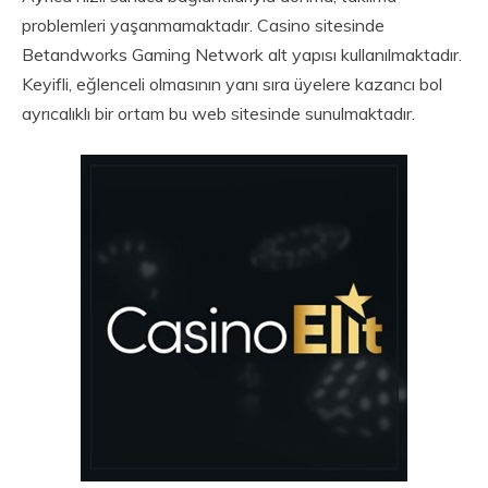
problemleri yaşanmamaktadır. Casino sitesinde
Betandworks Gaming Network alt yapısı kullanılmaktadır.
Keyifli, eğlenceli olmasının yanı sıra üyelere kazancı bol
ayrıcalıklı bir ortam bu web sitesinde sunulmaktadır.