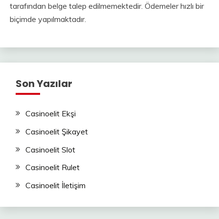
tarafından belge talep edilmemektedir. Ödemeler hızlı bir
biçimde yapılmaktadır.
Son Yazılar
Casinoelit Ekşi
Casinoelit Şikayet
Casinoelit Slot
Casinoelit Rulet
Casinoelit İletişim