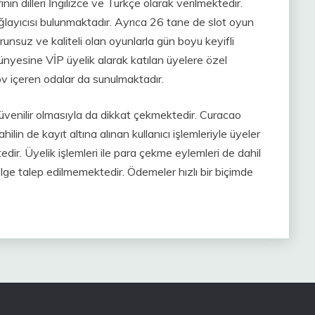
ının dilleri İngilizce ve Türkçe olarak verilmektedir.
ğlayıcısı bulunmaktadır. Ayrıca 26 tane de slot oyun
unsuz ve kaliteli olan oyunlarla gün boyu keyifli
bünyesine VİP üyelik alarak katılan üyelere özel
şov içeren odalar da sunulmaktadır.
güvenilir olmasıyla da dikkat çekmektedir. Curacao
dahilin de kayıt altına alınan kullanıcı işlemleriyle üyeler
dir. Üyelik işlemleri ile para çekme eylemleri de dahil
lge talep edilmemektedir. Ödemeler hızlı bir biçimde