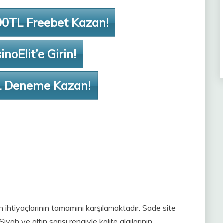
00TL Freebet Kazan!
inoElit’e Girin!
TL Deneme Kazan!
rın ihtiyaçlarının tamamını karşılamaktadır. Sade site
iyah ve altın sarısı rengiyle kalite algılarının