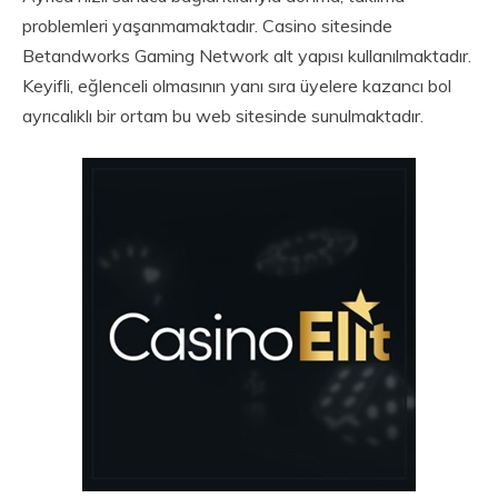
problemleri yaşanmamaktadır. Casino sitesinde
Betandworks Gaming Network alt yapısı kullanılmaktadır.
Keyifli, eğlenceli olmasının yanı sıra üyelere kazancı bol
ayrıcalıklı bir ortam bu web sitesinde sunulmaktadır.